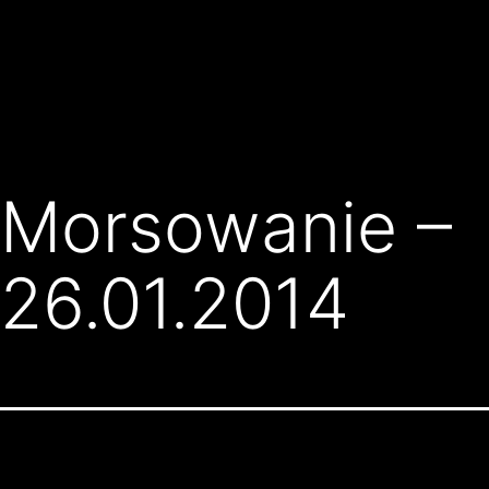
Przejdź
Klub
do
Karate
treści
Kyokushin
Złocieniec
Morsowanie –
26.01.2014