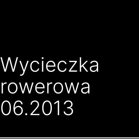
Przejdź
Klub
do
Karate
treści
Kyokushin
Złocieniec
Wycieczka
rowerowa
06.2013