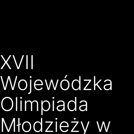
Przejdź
Klub
do
Karate
treści
Kyokushin
Złocieniec
XVII
Wojewódzka
Olimpiada
Młodzieży w