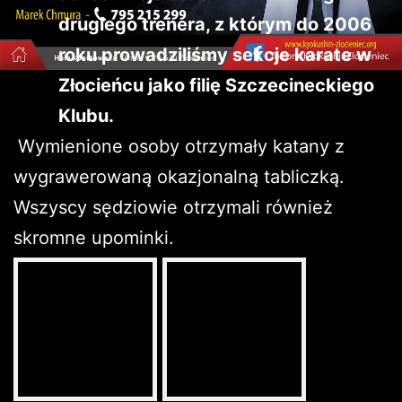
drugiego trenera, z którym do 2006
roku prowadziliśmy sekcje karate w
Złocieńcu jako filię Szczecineckiego
Klubu.
Wymienione osoby otrzymały katany z
wygrawerowaną okazjonalną tabliczką.
Wszyscy sędziowie otrzymali również
skromne upominki.