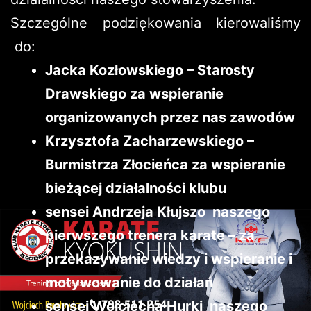
Szczególne podziękowania kierowaliśmy
do:
Jacka Kozłowskiego – Starosty
Drawskiego za wspieranie
organizowanych przez nas zawodów
Krzysztofa Zacharzewskiego –
Burmistrza Złocieńca za wspieranie
bieżącej działalności klubu
sensei Andrzeja Kłujszo naszego
pierwszego trenera karate – za
przekazywanie wiedzy i wspieranie i
motywowanie do działań
sensei Wojciecha Hurki naszego