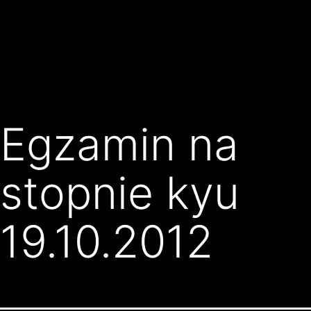
Przejdź
Klub
do
Karate
treści
Kyokushin
Złocieniec
Egzamin na
stopnie kyu
19.10.2012