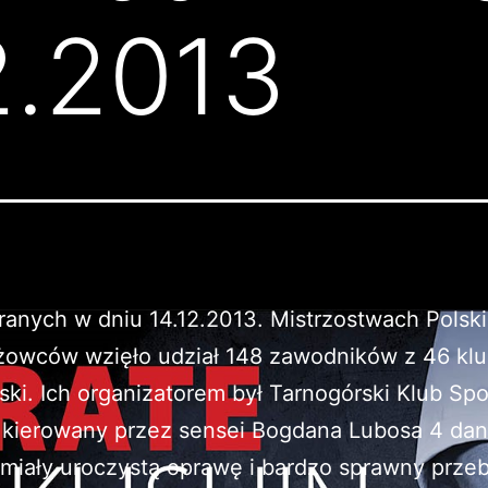
2.2013
anych w dniu 14.12.2013. Mistrzostwach Polski
żowców wzięło udział 148 zawodników z 46 kl
lski. Ich organizatorem był Tarnogórski Klub Sp
 kierowany przez sensei Bogdana Lubosa 4 dan
iały uroczystą oprawę i bardzo sprawny przeb