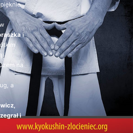
 pięknie
 w
braszka
i
rótkim
ą
auzem na
ug, a
owicz,
zegrał i