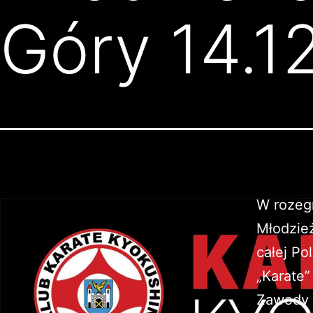
Góry 14.1
W rozegr
Młodzie
całej Po
„Karate”
Zawody m