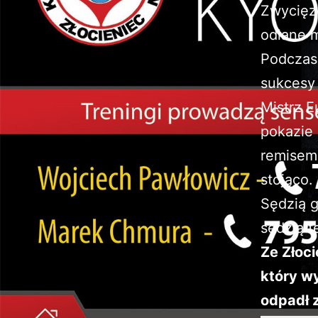
Zwycięzc
odlane 
Podczas
sukcesy 
Mistrz E
pokazie 
remisem 
stojąco.
Sędzią 
sędzią t
Ze Złoc
który wy
odpadł z