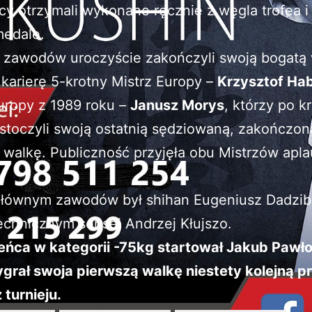
y otrzymali wykonane ręcznie z węgla trofea i
medale.
 zawodów uroczyście zakończyli swoją bogatą
karierę 5-krotny Mistrz Europy –
Krzysztof Ha
uropy z 1989 roku –
Janusz Morys
, którzy po k
stoczyli swoją ostatnią sędziowaną, zakończon
walkę. Publiczność przyjęła obu Mistrzów apl
głównym zawodów był shihan Eugeniusz Dadzib
echnicznym sensei Andrzej Kłujszo.
ieńca w kategorii -75kg startował Jakub Pawł
grał swoja pierwszą walkę niestety kolejną pr
 turnieju
.