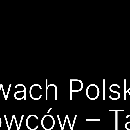
wach Polsk
owców – T