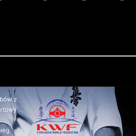
ubów z
ortowy
.
ieg.