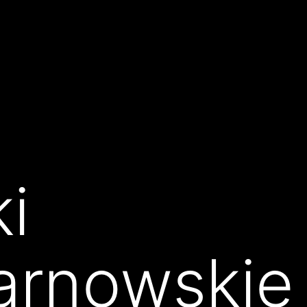
i
arnowskie