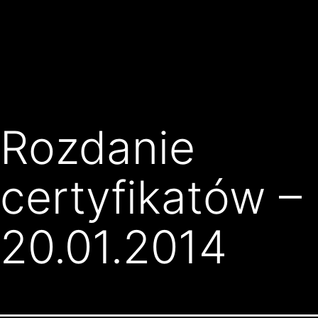
Przejdź
Klub
do
Karate
treści
Kyokushin
Złocieniec
Rozdanie
certyfikatów –
20.01.2014