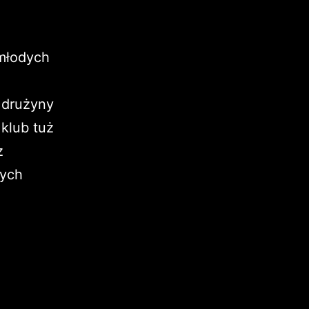
młodych
 drużyny
 klub tuż
z
dych