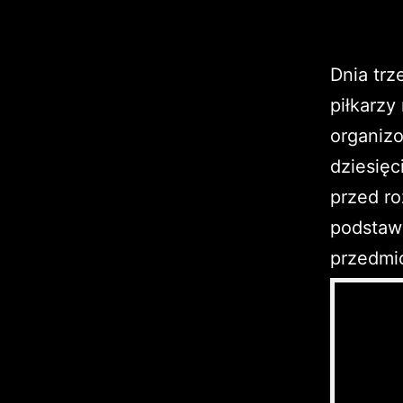
Dnia tr
piłkarzy
organizo
dziesięc
przed r
podstawo
przedmi