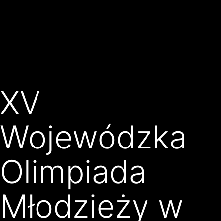
Przejdź
Klub
do
Karate
treści
Kyokushin
Złocieniec
XV
Wojewódzka
Olimpiada
Młodzieży w