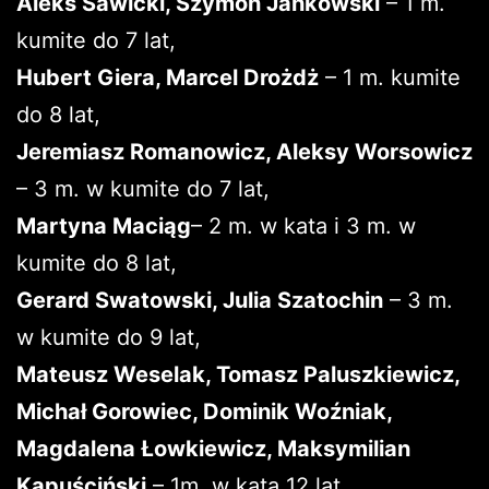
Aleks Sawicki, Szymon Jankowski
– 1 m.
kumite do 7 lat,
Hubert Giera, Marcel Drożdż
– 1 m. kumite
do 8 lat,
Jeremiasz Romanowicz, Aleksy Worsowicz
– 3 m. w kumite do 7 lat,
Martyna Maciąg
– 2 m. w kata i 3 m. w
kumite do 8 lat,
Gerard Swatowski, Julia Szatochin
– 3 m.
w kumite do 9 lat,
Mateusz Weselak, Tomasz Paluszkiewicz,
Michał Gorowiec, Dominik Woźniak,
Magdalena Łowkiewicz, Maksymilian
Kapuściński
– 1m. w kata 12 lat,