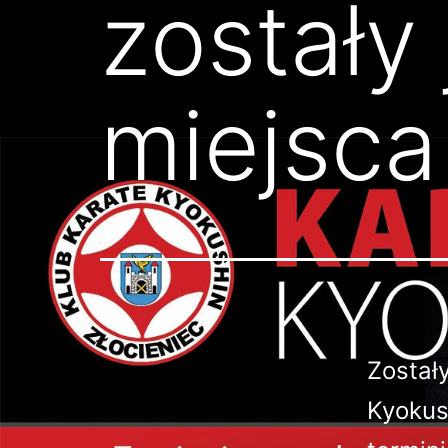
zostały
miejsca
Został
Kyokus