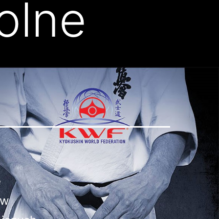
olne
e
 w