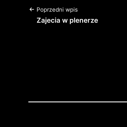
Nawigacja
Poprzedni wpis
Zajecia w plenerze
wpisu