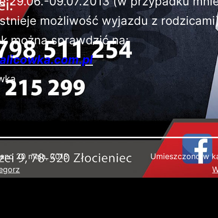
ie 29.06.-09.07.2013 (w przypadku mni
istnieje możliwość wyjazdu z rodzicami)
k można sprawdzić na:
alicowka.com.pl
wano
20 maja, 2013
Umieszczono w ka
egorz
W