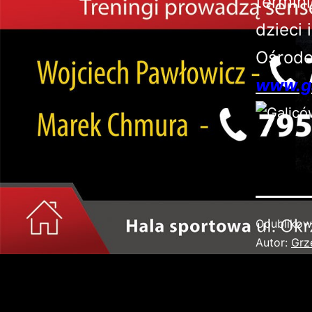
termin
dzieci 
Ośrode
www.g
Opubliko
Autor:
Grz