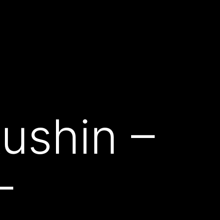
ushin –
–