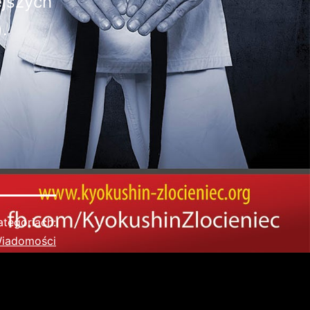
ejszych
.
tegoriach:
iadomości