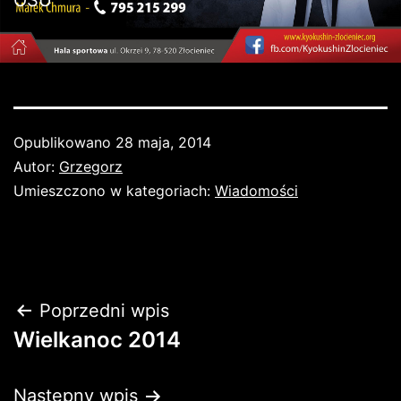
OSU
Opublikowano
28 maja, 2014
Autor:
Grzegorz
Umieszczono w kategoriach:
Wiadomości
Nawigacja
Poprzedni wpis
Wielkanoc 2014
wpisu
Następny wpis