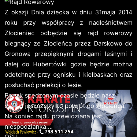
Z okazji Dnia dziecka w dniu 31maja 2014
roku przy współpracy z nadleśnictwem
Złocieniec odbędzie się rajd rowerowy
biegnący ze Złocieńca przez Darskowo do
Gronowa przepięknymi drogami leśnymi i
dalej do Hubertówki gdzie będzie można
odetchnąć przy ognisku i kiełbaskach oraz
posłuchać prelekcji o lesie.
Po tak spędzonym czasie będzie nasz
czekał jeszcze tylko powrót do Złocieńca.
Na koniec rajdu przewidziana jest
niespodzianka….