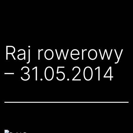
Przejdź
Klub
do
Karate
treści
Kyokushin
Złocieniec
Raj rowerowy
– 31.05.2014