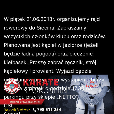
W piątek 21.06.2013r. organizujemy rajd
rowerowy do Siecina. Zapraszamy
wszystkich członków klubu oraz rodziców.
Planowana jest kąpiel w jeziorze (jeżeli
będzie ładna pogoda) oraz pieczenie
kiełbasek. Proszę zabrać ręcznik, strój
kąpielowy i prowiant. Wyjazd będzie
odwołany w przypadku wystąpienia burzy.
Zbiórka w piątek o godzinie 17.30 na
parkingu przy sklepie „NETTO”.
OSU