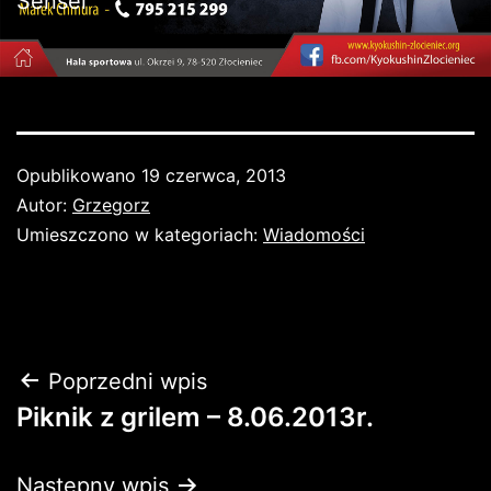
Sensei
Opublikowano
19 czerwca, 2013
Autor:
Grzegorz
Umieszczono w kategoriach:
Wiadomości
Nawigacja
Poprzedni wpis
Piknik z grilem – 8.06.2013r.
wpisu
Następny wpis