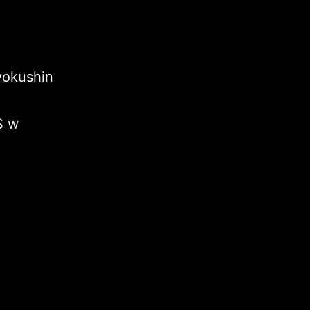
yokushin
S w