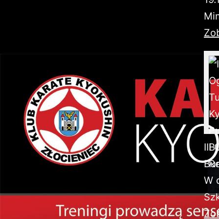
Mim
Zob
III
Bur
W d
Szk
Zob