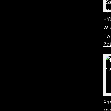
KY
W d
Twa
Zob
Pa
19.