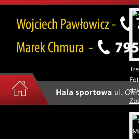
Tre
Fot
dzi
Zob