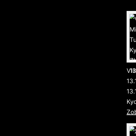
VII
13.
13.
Kyo
Zob