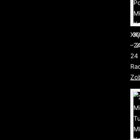
XXV
– 2
24 
Rad
Zob