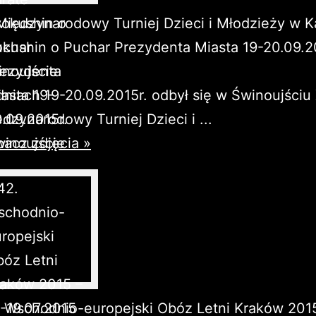
Międzynarodowy Turniej Dzieci i Młodzieży w K
kushin o Puchar Prezydenta Miasta 19-20.09.2
noujście
niach 19-20.09.2015r. odbył się w Świnoujściu 
dzynarodowy Turniej Dzieci i ...
acz zdjęcia »
 Wschodnio-europejski Obóz Letni Kraków 2015