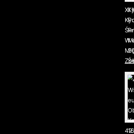
XI 
Kyo
Świ
W d
Mię
Zob
42.