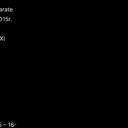
arate
015r.
XI
 – 16-