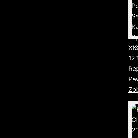
XXX
12.
Rep
Paw
Zob