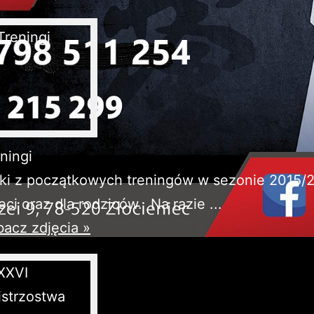
ningi
ki z początkowych treningów w sezonie 2015/2
eci oraz dla rodziców. Na razie ...
acz zdjęcia »