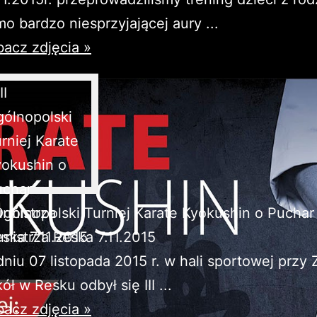
o bardzo niesprzyjającej aury ...
acz zdjęcia »
 Ogólnopolski Turniej Karate Kyokushin o Puchar
mistrza Reska 7.11.2015
niu 07 listopada 2015 r. w hali sportowej przy
ół w Resku odbył się III ...
acz zdjęcia »