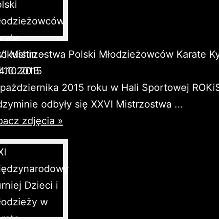
I Mistrzostwa Polski Młodzieżowców Karate K
4.10.2015
pażdziernika 2015 roku w Hali Sportowej ROKi
zyminie odbyły się XXVI Mistrzostwa ...
acz zdjęcia »