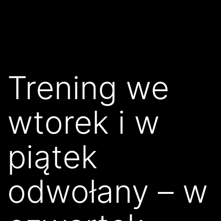
Przejdź
Klub
do
Karate
treści
Kyokushin
Złocieniec
Trening we
wtorek i w
piątek
odwołany – w