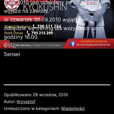
01.10.2010 jest odwołany ze względu na
wyjazd na zawody.
W czwartek 30.09.2010 wyjątkowo
odbędzie się trening dla wszystkich od
godziny 16.00.
OSU,
Sensei
Opublikowano
28 września, 2010
Autor:
Krzysztof
Umieszczono w kategoriach:
Wiadomości