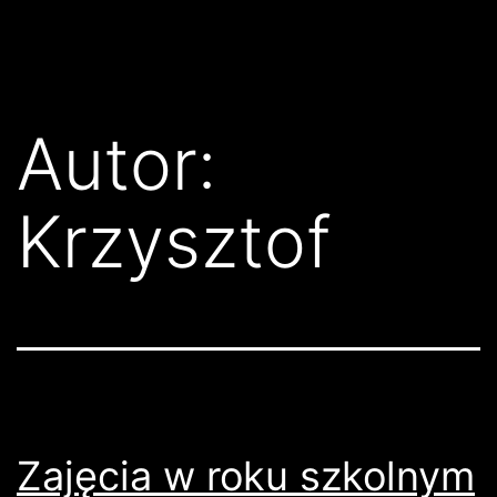
Przejdź
Klub
do
Karate
treści
Kyokushin
Autor:
Złocieniec
Krzysztof
Zajęcia w roku szkolnym