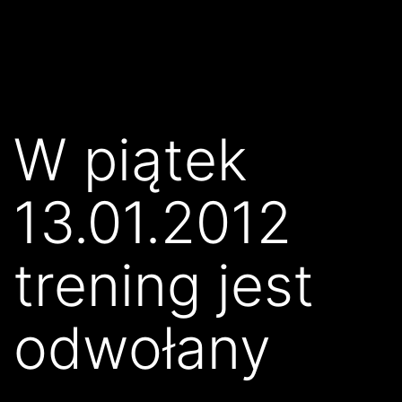
Przejdź
Klub
do
Karate
treści
Kyokushin
Złocieniec
W piątek
13.01.2012
trening jest
odwołany