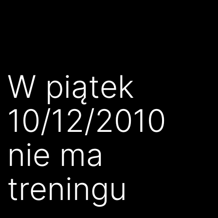
Przejdź
Klub
do
Karate
treści
Kyokushin
Złocieniec
W piątek
10/12/2010
nie ma
treningu